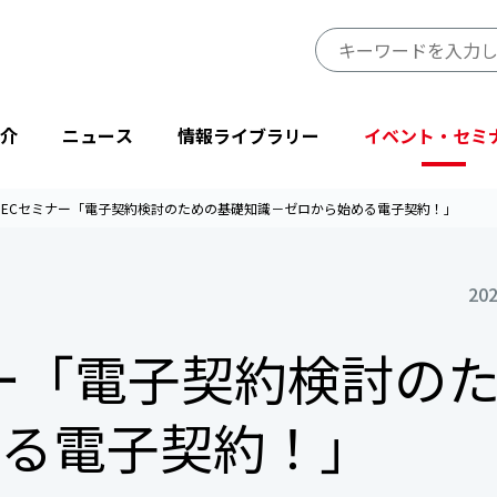
介
ニュース
情報ライブラリー
イベント・セミ
PDECセミナー「電子契約検討のための基礎知識－ゼロから始める電子契約！」
JIPDECのミッション・ビジョン
プレスリリース
JIPDECレポート
イベント
プライバシーマーク制度サイト
事業一覧
202
会長挨拶
ニューストピックス
IT-Report
登壇・出展
目的から探す
ミナー「電子契約検討の
省庁・他団体より
情報マネジメントシステム関連文書
後援・協賛
協会情報
テーマから探す
設立50周年記念
JIPDECメールマガジン
「企業IT利活用動向調査」結果
る電子契約！」
プライバシーマーク25周年特別企画
情報配信サービス
デジタル社会における消費者意識調査