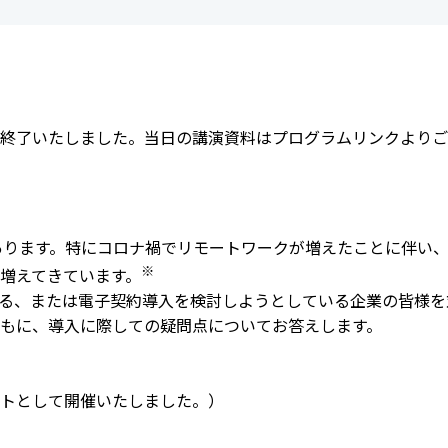
会員制度のご案内
JIPDECアーカイブス
インターンシップ情報
用語集
新卒向け採用情報
書籍紹介
終了いたしました。当日の講演資料はプログラムリンクよりご
あります。特にコロナ禍でリモートワークが増えたことに伴い
※
増えてきています。
る、または電子契約導入を検討しようとしている企業の皆様を
もに、導入に際しての疑問点についてお答えします。
トとして開催いたしました。）