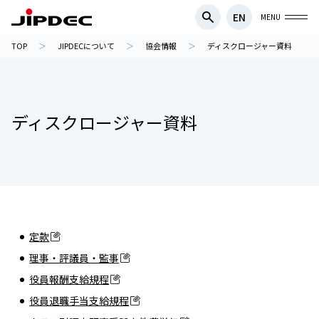
EN
MENU
TOP
JIPDECについて
協会情報
ディスクロージャー資料
ディスクロージャー資料
定款
理事・評議員・監事
役員報酬支給規程
役員退職手当支給規程