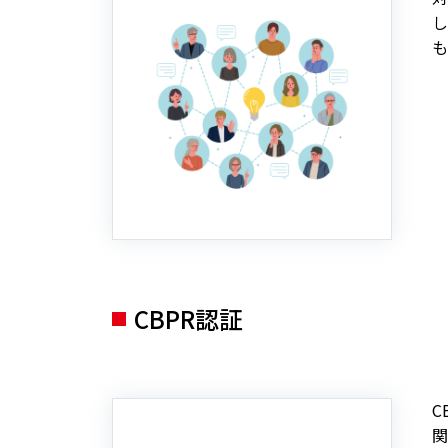
し
も
CBPR認証
C
関