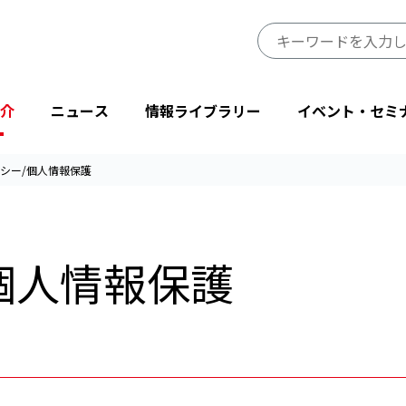
介
ニュース
情報ライブラリー
イベント・セミ
シー/個人情報保護
JIPDECのミッション・ビジョン
プレスリリース
JIPDECレポート
イベント
プライバシーマーク制度サイト
事業一覧
会長挨拶
ニューストピックス
IT-Report
登壇・出展
目的から探す
個人情報保護
省庁・他団体より
情報マネジメントシステム関連文書
後援・協賛
協会情報
テーマから探す
設立50周年記念
JIPDECメールマガジン
「企業IT利活用動向調査」結果
プライバシーマーク25周年特別企画
情報配信サービス
デジタル社会における消費者意識調査