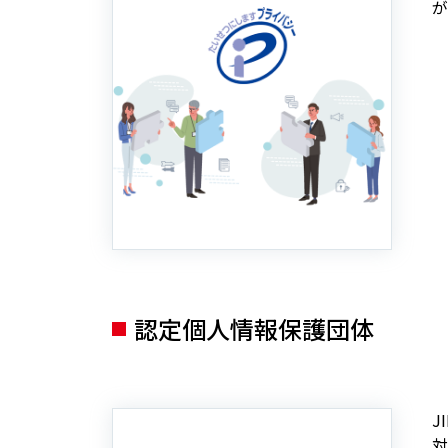
が
認定個人情報保護団体
J
対