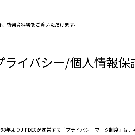
会員制度のご案内
JIPDECアーカイブス
インターンシップ情報
用語集
介、啓発資料等をご覧いただけます。
新卒向け採用情報
書籍紹介
プライバシー/個人情報保
998年よりJIPDECが運営する「プライバシーマーク制度」