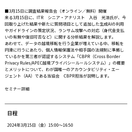
■3月15日に調査結果報告会（オンライン／無料）開催
来る3月15日に、ITR シニア・アナリスト 入谷 光浩氏が、今
回取り上げた結果や新たに質問項目として追加した生成AIの利用
やガイドラインの策定状況、ランサム攻撃への対応（身代金支払
いの有無や復旧可否など）に関する分析結果を解説します。
あわせて、データの越境移転を行う企業が増えている中、移転を
円滑に行うにあたり、個人情報保護法や相手国の法規制に準拠し
ているかを第三者が認証するシステム「CBPR（Cross Border
Privacy Rules/APEC越境プライバシールールシステム）」の概要
とメリットについて、わが国唯一のアカウンタビリティ・エー
ジェント（AA）である当協会 CBPR担当が説明します。
セミナー詳細
日程
2024年3月15日（金）15:00～16:50