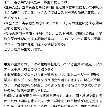
また、電子契約導入効果・課題に関しては、
•立会人型、当事者型ともに費用削減と業務効率化において40%以
上が効果が出ている。立会人型ではコスト削減の効果が非常に大
きくなっている。
•立会人型／当事者型両方では、セキュリティの強化に対する効果
が多く出ている。
•今後の利用を準備・検討中では、コスト削減、印紙税の節約、業
務負荷の軽減に対する期待が高い。一方で、システム導入の手間
やコスト増加が課題と捉える場合もある。
という結果が出ています。
●海外企業とのデータの越境移転を行っている企業は6割超。アジ
ア・太平洋地域とのやり取り多く。
企業が事業のグローバル化を進める中で、海外ユーザーや現地従
業員の個人データの管理を行う機会が増えてきます。現在／今後
のデータ越境移転の頻度、どのような国・地域とのやり取りが多
いのか、実態を調査しました。
約6割の企業が現在データ移転を行っています。国・地域で最も多
かったのは中国を除くアジア太平洋地域、欧州地域が4割を超えま
したが、今後予定している国・地域を合わせると、中国が欧州よ