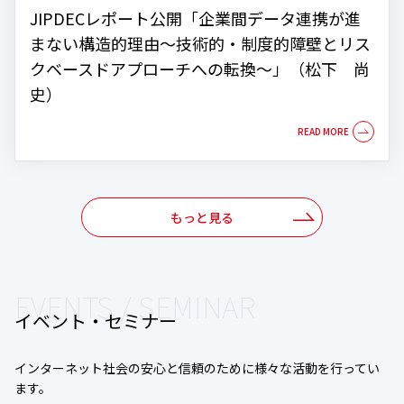
JIPDECレポート公開「企業間データ連携が進
まない構造的理由～技術的・制度的障壁とリス
クベースドアプローチへの転換～」（松下 尚
史）
もっと見る
EVENTS / SEMINAR
イベント・セミナー
インターネット社会の安心と信頼のために様々な活動を行ってい
ます。