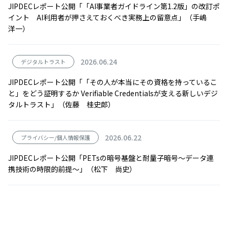
JIPDECレポート公開「「AI事業者ガイドライン第1.2版」の改訂ポ
イント AI利用者が押さえておくべき実務上の留意点」（手嶋
洋一）
2026.06.24
デジタルトラスト
JIPDECレポート公開「「その人が本当にその資格を持っているこ
と」をどう証明するか Verifiable Credentialsが支える新しいデジ
タルトラスト」（佐藤 桂史郎）
2026.06.22
プライバシー/個人情報保護
JIPDECレポート公開「PETsの暗号基盤と耐量子暗号～データ連
携技術の時限的前提～」（松下 尚史）