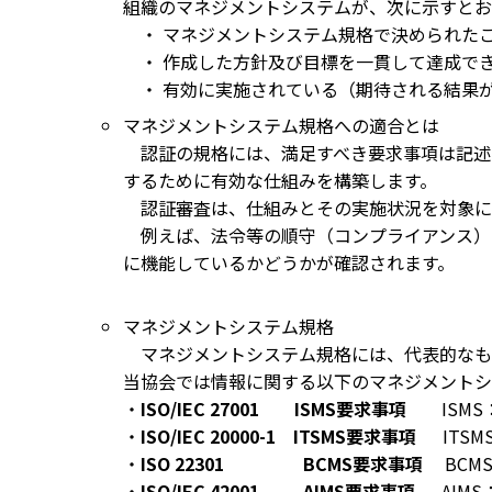
組織のマネジメントシステムが、次に示すとお
・ マネジメントシステム規格で決められた
・ 作成した方針及び目標を一貫して達成で
・ 有効に実施されている（期待される結果
マネジメントシステム規格への適合とは
認証の規格には、満足すべき要求事項は記述
するために有効な仕組みを構築します。
認証審査は、仕組みとその実施状況を対象に
例えば、法令等の順守（コンプライアンス）
に機能しているかどうかが確認されます。
マネジメントシステム規格
マネジメントシステム規格には、代表的なものにI
当協会では情報に関する以下のマネジメントシ
・
ISO/IEC 27001 ISMS要求事項
ISMS
・
ISO/IEC 20000-1 ITSMS要求事項
ITSM
・
ISO 22301 BCMS要求事項
BCM
・
ISO/IEC 42001 AIMS要求事項
AIMS