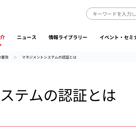
介
ニュース
情報ライブラリー
イベント・セミ
等の普及
マネジメントシステムの認証とは
JIPDECのミッション・ビジョン
プレスリリース
JIPDECレポート
イベント
プライバシーマーク制度サイト
事業一覧
会長挨拶
ニューストピックス
IT-Report
登壇・出展
目的から探す
ステムの認証とは
省庁・他団体より
情報マネジメントシステム関連文書
後援・協賛
協会情報
テーマから探す
設立50周年記念
JIPDECメールマガジン
「企業IT利活用動向調査」結果
プライバシーマーク25周年特別企画
情報配信サービス
デジタル社会における消費者意識調査