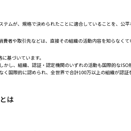
会員制度のご案内
JIPDECアーカイブス
インターンシップ情報
用語集
ステムが、規格で決められたことに適合していることを、公平
新卒向け採用情報
書籍紹介
消費者や取引先などは、直接その組織の活動内容を知らなくて
格に基づいています。
しかし、組織、認証・認定機関のいずれの活動も国際的なISO
なく国際的に認められ、全世界で合計100万以上の組織が認証
とは