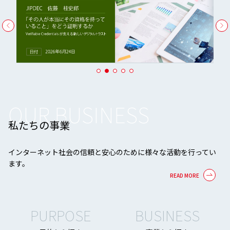
OUR BUSINESS
私たちの事業
インターネット社会の信頼と安心のために様々な活動を行ってい
ます。
PURPOSE
BUSINESS