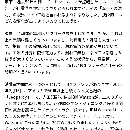
坂下
過去50年の間、ゴードン・ムーアが提唱した「ムーアの法
則」がIT業界を規定してきたと思われますが、その「ムーアの法
則」の限界について最近言われるようになりました。技術的には
どんな変化が出てきているのでしょうか。
久世
半導体の集積度とクロック数を上げてきましたが、これ以
上の集積は難しくなっていますし、消費電力の課題も大きいで
す。集積回路の線幅が細くなり、漏れ電流の問題が生じていま
す。実際の計算に使う電力より、漏れて無駄になっている電力の
ほうが大きくなっています。このような状況から、真空管、リ
レー、トランジスタ、ICに続く、｢新しい技術ブレークスルー｣の
時期だと言われています。
消費電力問題の一つの例として、IBMワトソンがあります。2011
年2月16日、アメリカで50年以上も続くクイズ番組の
「Jeopardy！」で、人工知能であるIBM Watsonが、二人のチャ
ンピオンに挑戦しました。74連勝のケン・ジェニングス氏と３億
円の賞金を獲得したブラッド・ラター氏です。IBM Watsonは、こ
の二人の歴代チャンピオンに勝つことができました。しかし、
Watsonが使った電力は、20万Wにもなりました。かたや、歴代
チャンピオンは、それぞれ、20Wしか使っていません。１万倍の