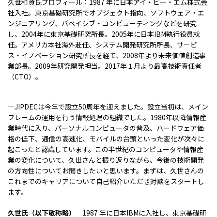
久世和資氏プロフィール：1987 年に日本アイ・ビー・エム株式会
社入社。東京基礎研究所でオブジェクト指向、ソフトウェア・エ
ンジニアリング、パベイシブ・コンピューティングなどを研究
し、2004年に東京基礎研究所長。2005年に日本IBM執行役員就
任。アメリカ本社海外赴任、システム開発研究所所長、サービ
ス・イノベーション研究所長を経て、2008年より未来価値創造事
業部長。2009年研究開発担当。2017年１月より最高技術責任者
（CTO）。
—JIPDECは今年で設立50周年を迎えました。設立当初は、メイン
フレームの運用を行う情報処理の組織でした。1980年以降情報産
業時代に入り、パーソナルコンピュータの普及、ハードウェア価
格の低下、通信の高速化、モバイルの台頭といった変化が次々に
起こったと認識しています。この半世紀のコンピュータや情報産
業の変化について、久世さんと振り返りながら、今後の技術開発
の方向性についてお聞きしたいと思います。まずは、久世さんの
これまでのキャリアについて自己紹介いただき対談をスタートし
ます。
久世氏（以下敬称略）
1987 年に日本IBMに入社し、東京基礎研