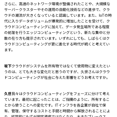
さらに、高速のネットワーク環境が整備されたことや、大規模な
サーバークラスターやその運用の自動化技術などの進歩で、クラ
ウドの潮流が大きくなっていると認識しています。また、IoTの時
代に入りデータボリュームが爆発的に増加したことを受けて、ク
ラウドコンピューティングに加えて、データ発生場所である程度
の処理を行うエッジコンピューティングという、新たな集中と分
散の在り方も提示されています。いずれにしても、しばらくはク
ラウドコンピューティングが更に進化する時代が続くと考えてい
ます。
坂下
クラウドがシステムを所有物ではなくて使用物に変えたとい
うのは、とても大きな変化だと思うのですが、久世さんはクラウ
ドコンピューティングが社会に与えた影響をどうお考えですか。
久世
我々はクラウドコンピューティングをフェーズに分けて考え
ています。最初に起こったことは、ご指摘のように、所有するこ
とから使うことへの変化です。ITインフラを各企業が自社で保
有、管理、保守するコストと手間と時間から解放されることによ
り、経営的にもITが固定資産ではなくなり、大きなブレークス