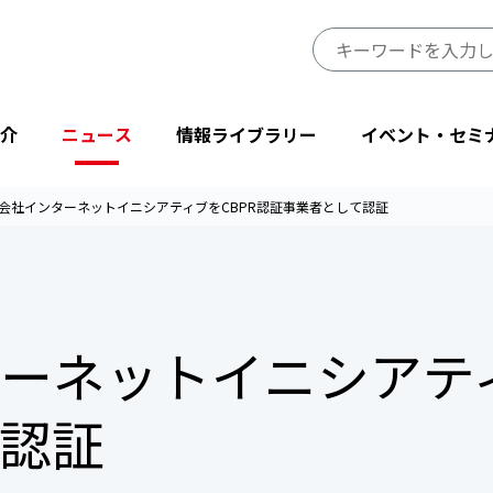
介
ニュース
情報ライブラリー
イベント・セミ
会社インターネットイニシアティブをCBPR認証事業者として認証
JIPDECのミッション・ビジョン
プレスリリース
JIPDECレポート
イベント
プライバシーマーク制度サイト
事業一覧
会長挨拶
ニューストピックス
IT-Report
登壇・出展
目的から探す
ーネットイニシアティ
省庁・他団体より
情報マネジメントシステム関連文書
後援・協賛
協会情報
テーマから探す
設立50周年記念
JIPDECメールマガジン
「企業IT利活用動向調査」結果
認証
プライバシーマーク25周年特別企画
情報配信サービス
デジタル社会における消費者意識調査