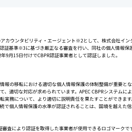
会員制度のご案内
JIPDECアーカイブス
インターンシップ情報
用語集
新卒向け採用情報
書籍紹介
テム※1のアカウンタビリティ・エージェント※2として、株式会社
BPR認証基準※3に基づき厳正なる審査を行い、同社の個人情報保
年9月15日付けでCBPR認証事業者として認証しました。
情報の移転における適切な個人情報保護の体制整備が重要とな
、適切な対応が求められています。APEC CBPRシステム
転実務について、より適切に説明責任を果たすことができます
続で個人情報保護の水準が認証されることは、国境を越えた信
PR認証審査により認証を取得した事業者が使用できるロゴマークで