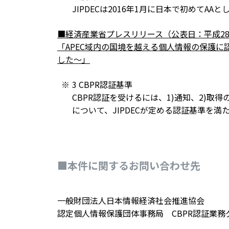
JIPDECは2016年1月に日本で初めてA
■経済産業省プレスリリース（公表日：平成28
「APEC域内の国境を越える個人情報の保護
した～」
3 CBPR認証基準
CBPR認証を受けるには、1)通知、2)取得
について、JIPDECが定める認証基準を
■本件に関するお問い合わせ先
一般財団法人日本情報経済社会推進協会
認定個人情報保護団体事務局 CBPR認証業務