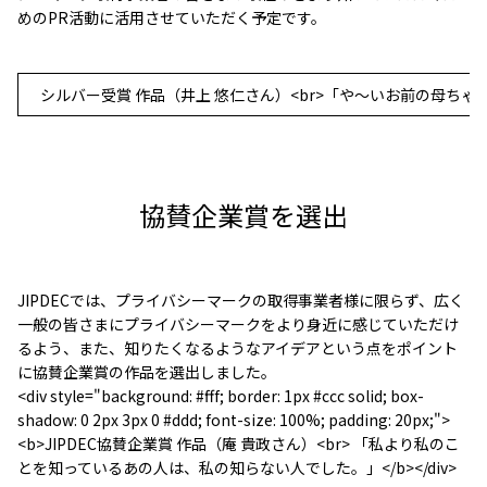
めのPR活動に活用させていただく予定です。
シルバー受賞 作品（井上 悠仁さん）<br>「や〜いお前の⺟ちゃん 
協賛企業賞を選出
JIPDECでは、プライバシーマークの取得事業者様に限らず、広く
一般の皆さまにプライバシーマークをより身近に感じていただけ
るよう、また、知りたくなるようなアイデアという点をポイント
に協賛企業賞の作品を選出しました。
<div style="background: #fff; border: 1px #ccc solid; box-
shadow: 0 2px 3px 0 #ddd; font-size: 100%; padding: 20px;">
<b>JIPDEC協賛企業賞 作品（庵 貴政さん）<br> 「私より私のこ
とを知っているあの人は、私の知らない人でした。」</b></div>