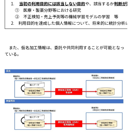
1.
当初の利用目的には該当しない目的
や、該当するか
判断が難
① 医療・製薬分野等における研究
② 不正検知・売上予測等の機械学習モデルの学習 等
2. 利用目的を達成した個人情報について、将来的に統計分析に
また、仮名加工情報は、委託や共同利用することが可能となっ
ている。