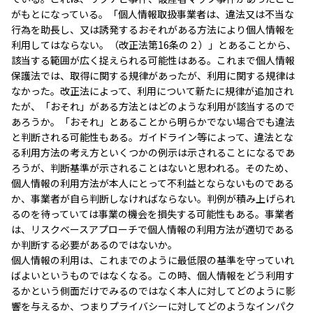
がもとになっている。「個人情報取扱事業者は、違法又は不当な
行為を助長し、又は誘発するおそれがある方法により個人情報を
利用してはならない。（改正法第16条の２）」とあることから、
該当する範囲が広く捉えられる可能性はある。これまで個人情報
保護法では、取得に関する規律があったが、利用に関する規律は
なかった。改正法によって、利用について新たに規律が追加され
たが、「おそれ」がある方法とはどのような利用が該当するので
あろうか。「おそれ」とあることから明らかでない場合でも違法
と判断される可能性もある。ガイドライン等によって、違法とな
る利用方法の考え方といくつかの例示は示されることになるであ
ろうが、判断基準が示されることはないと思われる。そのため、
個人情報の利用方法が本人にとって不利益とならないものである
か、事業者が自ら判断しなければならない。判例が積み上げられ
るのを待っていては事業の機会を損失する可能性もある。事業者
は、リスクベースアプローチで個人情報の利用方法が適切である
か判断する必要があるのではないか。
個人情報の利用は、これまでのように最低限の基準を守っていれ
ばよいというものではなくなる。この時、個人情報をどう利用す
るかという側面だけでみるのではなく本人に対してどのように影
響を与えるか、つまりプライバシーに対してどのようなインパク