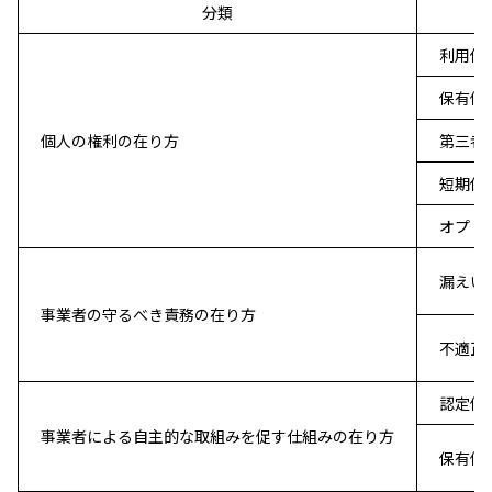
分類
利用停
保有個
個人の権利の在り方
第三者
短期保
オプト
漏えい
事業者の守るべき責務の在り方
不適正
認定個
事業者による自主的な取組みを促す仕組みの在り方
保有個