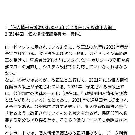
1
「個人情報保護法いわゆる3年ごと見直し制度改正大綱」
2
第144回 個人情報保護委員会 資料1
ロードマップに示されているように、改正法の施行は2022年春が
予定されている。改正法および政令、規則、ガイドライン等の改
正を受けて、事業者は2年以内にプライバシーポリシーの変更や業
務フローの見直し、システム改修等に対応していかなければなら
ない。
なお、参考ではあるが、改正法と並行して、2021年にも個人情報
保護法の改正が予定されている。2021年に予定される法改正で
は、公的部門の法律の一元化（現在は、行政機関個人情報保護法
と法律が別れている）などであり、2021年の通常国会に提出され
る予定である。公的部門に対する規制が、個人情報保護法と整合
させるように改正されていくものと考えられるが、民間部門へ影
響する部分もあり得るため、こちらの動向についても参照された
い。
本レポートでは、個人情報保護法の改正項目のうち、データ利活