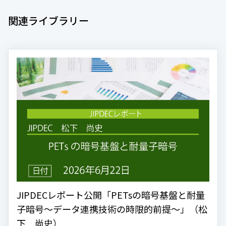
関連ライブラリー
JIPDECレポート公開「PETsの暗号基盤と耐量
子暗号～データ連携技術の時限的前提～」（松
下 尚史）