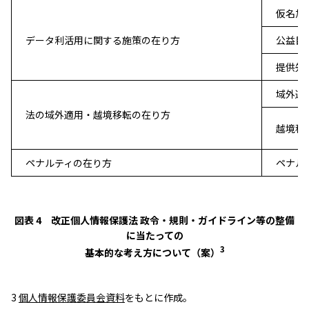
仮名加
データ利活用に関する施策の在り方
公益目
提供先
域外適
法の域外適用・越境移転の在り方
越境移
ペナルティの在り方
ペナル
図表 4 改正個人情報保護法 政令・規則・ガイドライン等の整備
に当たっての
3
基本的な考え方について（案）
3
個人情報保護委員会資料
をもとに作成。