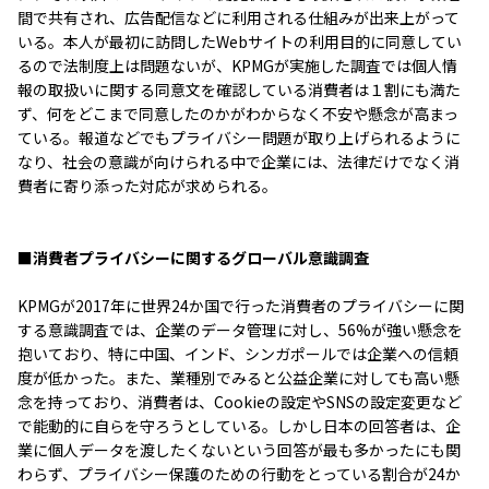
間で共有され、広告配信などに利用される仕組みが出来上がって
いる。本人が最初に訪問したWebサイトの利用目的に同意してい
るので法制度上は問題ないが、KPMGが実施した調査では個人情
報の取扱いに関する同意文を確認している消費者は１割にも満た
ず、何をどこまで同意したのかがわからなく不安や懸念が高まっ
ている。報道などでもプライバシー問題が取り上げられるように
なり、社会の意識が向けられる中で企業には、法律だけでなく消
費者に寄り添った対応が求められる。
■消費者プライバシーに関するグローバル意識調査
KPMGが2017年に世界24か国で行った消費者のプライバシーに関
する意識調査では、企業のデータ管理に対し、56%が強い懸念を
抱いており、特に中国、インド、シンガポールでは企業への信頼
度が低かった。また、業種別でみると公益企業に対しても高い懸
念を持っており、消費者は、Cookieの設定やSNSの設定変更など
で能動的に自らを守ろうとしている。しかし日本の回答者は、企
業に個人データを渡したくないという回答が最も多かったにも関
わらず、プライバシー保護のための行動をとっている割合が24か