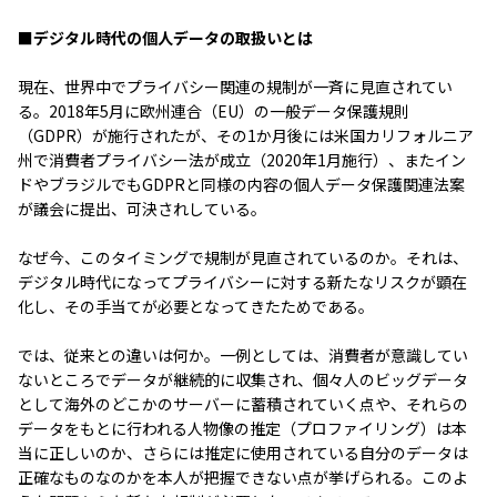
■デジタル時代の個人データの取扱いとは
現在、世界中でプライバシー関連の規制が一斉に見直されてい
る。2018年5月に欧州連合（EU）の一般データ保護規則
（GDPR）が施行されたが、その1か月後には米国カリフォルニア
州で消費者プライバシー法が成立（2020年1月施行）、またイン
ドやブラジルでもGDPRと同様の内容の個人データ保護関連法案
が議会に提出、可決されしている。
なぜ今、このタイミングで規制が見直されているのか。それは、
デジタル時代になってプライバシーに対する新たなリスクが顕在
化し、その手当てが必要となってきたためである。
では、従来との違いは何か。一例としては、消費者が意識してい
ないところでデータが継続的に収集され、個々人のビッグデータ
として海外のどこかのサーバーに蓄積されていく点や、それらの
データをもとに行われる人物像の推定（プロファイリング）は本
当に正しいのか、さらには推定に使用されている自分のデータは
正確なものなのかを本人が把握できない点が挙げられる。このよ