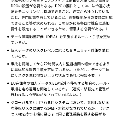
の監視を行う場合やセンシティブな情報を大量に扱う場合は
DPOの設置が必要となる。DPOの要件としては、法令遵守状
況をモニタリングし指導できること、経営から独立している
こと、専門知識を有していること、監督機関からの要請に対応
できること等が求められる。このほかにも各国で独自に追加
要件を設定することができるため、留意する必要がある。）
データ保護影響評価（DPIA）を実施するルール・手順を定め
ているか。
個人データのリスクレベルに応じたセキュリティ対策を講じ
ているか。
事故を認識してから72時間以内に監督機関へ報告できるよう
に具体的な報告手順を定めているか。（ただし、データ主体
にリスクを生じ得ないような状況であれば報告不要。）
EU在住者の個人データをEEA域外へ移転する場合のルール・
手順を定め運用を開始しているか。（適切に移転先で管理が
行われるよう契約がなされていればよい。）
グローバルで利用されるITシステムにおいて、意図しない国
際移転リスクに関する評価・対策がなされているか。（アク
セス権を持つ末端に至るまで同じ管理義務を課す必要があ