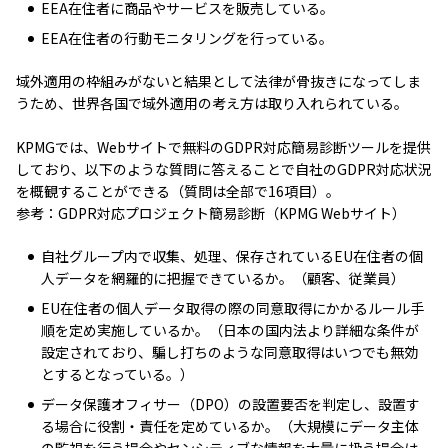
EEA在住者に商品やサービスを販売している。
EEA在住者の行動モニタリングを行っている。
域外適用の枠組みがないと結果として法律が骨抜きになってしま
うため、世界各国で域外適用の考え方は取り入れられている。
KPMGでは、Webサイトで無料のGDPR対応簡易診断ツールを提供
しており、以下のような質問に答えることで自社のGDPR対応状況
を概観することができる（質問は全部で16項目）。
参考：GDPR対応プロジェクト簡易診断（KPMG Webサイト）
自社グループ内で収集、処理、保存されているEU在住者の個
人データを網羅的に把握できているか。（顧客、従業員）
EU在住者の個人データ取得の際の同意取得にかかるルール手
順を定め実施しているか。（日本の国内法より詳細な条件が
設定されており、騙し打ちのような同意取得はいつでも無効
とするとなっている。）
データ保護オフィサー（DPO）の設置要否を判定し、設置す
る場合に役割・責任を定めているか。（大規模にデータ主体