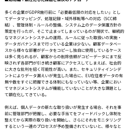
多くの企業がGDPR施行前に「必要最低限の対応をしたい」とし
てデータマッピング、処理記録・域外移転等への対応（SCC締
結）、管理体制・ルールの整備、システム上のデータ保護方針の
策定を行ったが、そこで止まってしまっているのが現状で、継続的
なマネジメントシステムの運用、ルールに従った取扱いの実施・
データガバナンスまで行っている企業は少ない。顧客データベー
スから様々な部署がデータをコピーし独自に使用しているケース
は多く見られるが、顧客からの削除依頼がコピーデータにまで反
映されず各部門が引き続き顧客にアクセスしてしまえば、社会的
に大きな批判を招く可能性が高い。また、セキュリティインシデ
ントによりデータ漏えいが発生した場合に、EU在住者データの有
無や数をすぐに把握できる体制にもなっていない等、企業におい
てマネジメントシステムが機能していないことが大きな課題とし
て顕在化してきている。
例えば、個人データの新たな取り扱いが発生する場合、それを事
前に管理部門が把握し、必要な手当てをフィードバックし体制を
整えてから実際の取り扱いを開始し、さらにそれをモニタリング
するという一連のプロセスが予め整備されていないと、様々なと