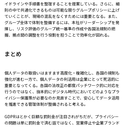
イドラインや手順書を整理することを提案している。さらに、細
則の中で共通化できるものは可能な限りグループポリシーに上げ
ていくことが、現場の混乱をなくすためには重要となる。また、
グループ全体で体制を整備するには、本社がリーダーシップを発
揮し、リスク評価のグループ統一基準の作成や各国法規制の把
握、拠点間の調整を行う役割を担うことで効率化が図れる。
まとめ
個人データの取扱いはますます高度化・複雑化し、各国の規制も
強化が進む一方で、個人データの利活用は企業にとって死活的に
重要となってくる。各国の法改正の都度パッチワーク的に対応を
行うのではなく、抜本的にデジタル時代においてどのようなプラ
イバシー保護策が必要なのか見直すことで、安心してデータ活用
を推進できる管理体制が整備されると考える。
GDPRはとかく巨額な罰則金が注目されがちだが、プライバシー
の問題は単に罰則金で済む話ではなく、営業停止や企業ブランド