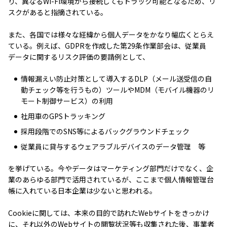
り、異なるWi-Fi環境から接続してもトラック可能となるため、リ
スクがあると指摘されている。
また、各国では様々な経緯から個人データをかなり幅広くとらえ
ている。例えば、GDPRを作成した第29条作業部会は、従業員
データに関するリスク評価の要請例として、
情報漏えい防止対策として導入するDLP（メール送受信の自
動チェック等を行うもの）ツールやMDM（モバイル機器のリ
モート制御サービス）の利用
社用車のGPSトラッキング
採用段階でのSNS等によるバックグラウンドチェック
従業員に貸与するウェアラブルデバイスのデータ管理 等
を挙げている。今やデータはマーケティング部門だけでなく、企
業のあらゆる部門で活用されているが、ここまで個人情報管理台
帳に入れている日本企業は少ないと思われる。
Cookieに関しては、本来の目的で訪れたWebサイトをきっかけ
に、それ以外のWebサイトの閲覧状況等も収集された後、事業者