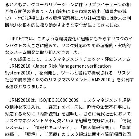
るとともに、グローバリゼーションに伴うサプライチェーンの相
互依存関係の高まり・人口減少による市場の縮小（購買力の減
少）・地球規模における環境問題等により社会環境には従来の判
断能力を根本的に揺り動かすような変化が生じてきました。
JIPDECでは、このような環境変化が組織にもたらすリスクのイ
ンパクトの大きさに鑑みて、リスク対応のための理論的・実践的
なシステム開発に取り組んできました。
その成果として、リスクマネジメントチェック・評価システム
「JRMS2010（Japan Risk Management verification
System2010）」を開発し、ツールと書籍で構成される「リスク
社会で勝ち抜くためのリスクマネジメント-JRMS2010-」を公刊す
る運びとなりました。
JRMS2010は、ISO/IEC 31000:2009 リスクマネジメント規格
の精神を取り入れ、「経営」をベースに、昨今の企業不祥事にも
対応するために「内部統制」を加味し、さらに現代社会において
リスクマネジメントが不可欠といえる組織を視野に入れ、「情報
システム」、「情報セキュリティ」、「個人情報保護」、「事業
継続」、「環境」、「医療」のリスク領域に関する質問項目と回