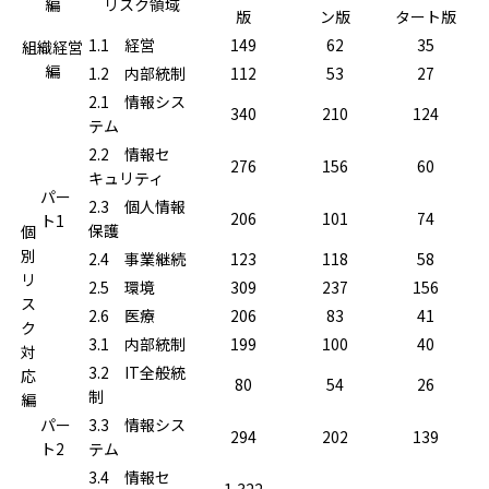
編
リスク領域
版
ン版
タート版
1.1 経営
149
62
35
組織経営
編
1.2 内部統制
112
53
27
2.1 情報シス
340
210
124
テム
2.2 情報セ
276
156
60
キュリティ
パー
2.3 個人情報
206
101
74
ト1
保護
個
別
2.4 事業継続
123
118
58
リ
2.5 環境
309
237
156
ス
2.6 医療
206
83
41
ク
3.1 内部統制
199
100
40
対
3.2 IT全般統
応
80
54
26
制
編
パー
3.3 情報シス
294
202
139
ト2
テム
3.4 情報セ