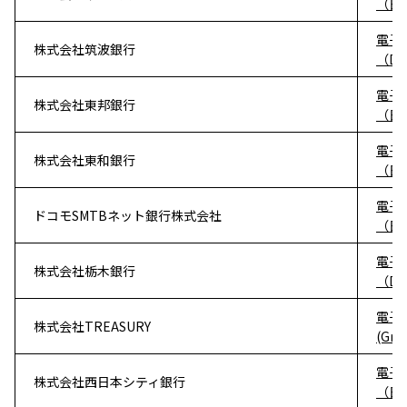
（日
電子
株式会社筑波銀行
（D
電子
株式会社東邦銀行
（日
電子
株式会社東和銀行
（日
電子
ドコモSMTBネット銀行株式会社
（日
電子
株式会社栃木銀行
（D
電子
株式会社TREASURY
(Gr
電子
株式会社西日本シティ銀行
（日