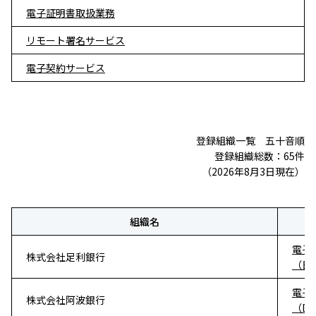
電子証明書取扱業務
リモート署名サービス
電子契約サービス
登録組織一覧 五十音順
登録組織総数：65件
（2026年8月3日現在）
組織名
電子
株式会社足利銀行
（日
電子
株式会社阿波銀行
（D