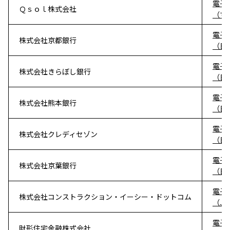
電子
Ｑｓｏｌ株式会社
（マネ
電子
株式会社京都銀行
（日
電子
株式会社きらぼし銀行
（日
電子
株式会社熊本銀行
（日
電子
株式会社クレディセゾン
（日
電子
株式会社京葉銀行
（日
電子
株式会社コンストラクション・イーシー・ドットコム
（J
電子
財形住宅金融株式会社