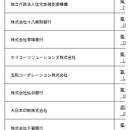
電子
独立行政法人住宅金融支援機構
（マネ
電子
株式会社十八親和銀行
（日
電子
株式会社常陽銀行
（日
電子
セイコーソリューションズ株式会社
（J
電子
生和コーポレーション株式会社
（J
電子
株式会社仙台銀行
（日
認証
大日本印刷株式会社
（D
電子
株式会社千葉銀行