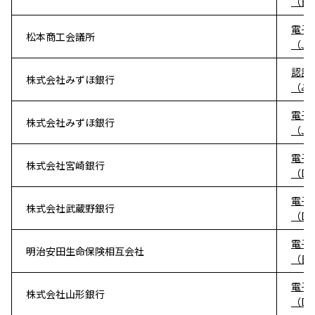
（日
電子
松本商工会議所
（J
認証
株式会社みずほ銀行
（み
電子
株式会社みずほ銀行
（J
電子
株式会社宮崎銀行
（D
電子
株式会社武蔵野銀行
（D
電子
明治安田生命保険相互会社
（日
電子
株式会社山形銀行
（D