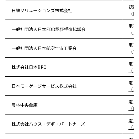
認証
日鉄ソリューションズ株式会社
（日
電子
一般社団法人日本EDD認証推進協議会
（J
電子
一般社団法人日本航空宇宙工業会
（マネ
電子
株式会社日本BPO
（J
電子
日本モーゲージサービス株式会社
（J
電子
農林中央金庫
（日
電子
株式会社ハウス・デポ・パートナーズ
（J