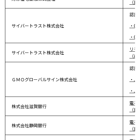
（日
認証
サイバートラスト株式会社
・Cybe
・Cybe
リモ
サイバートラスト株式会社
（i
認証局
ＧＭＯグローバルサイン株式会社
・JCA
・JCA
電子
株式会社滋賀銀行
（日
電子
株式会社静岡銀行
（日