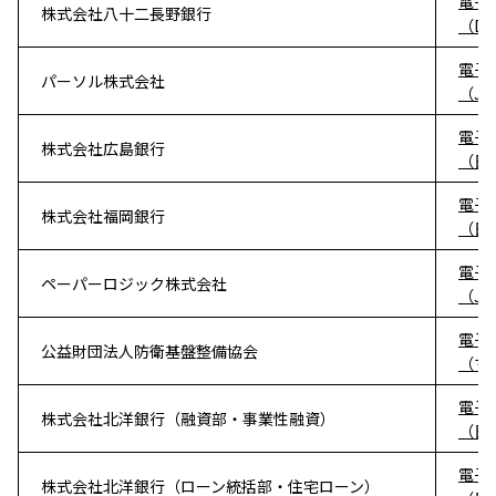
電子
株式会社八十二長野銀行
（D
電子
パーソル株式会社
（J
電子
株式会社広島銀行
（日
電子
株式会社福岡銀行
（日
電子
ペーパーロジック株式会社
（J
電子
公益財団法人防衛基盤整備協会
（マネ
電子
株式会社北洋銀行（融資部・事業性融資）
（日
電子
株式会社北洋銀行（ローン統括部・住宅ローン）