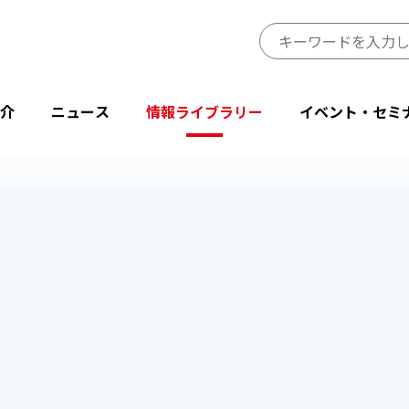
介
ニュース
情報ライブラリー
イベント・セミ
JIPDECのミッション・ビジョン
プレスリリース
JIPDECレポート
イベント
プライバシーマーク制度サイト
事業一覧
会長挨拶
ニューストピックス
IT-Report
登壇・出展
目的から探す
省庁・他団体より
情報マネジメントシステム関連文書
後援・協賛
協会情報
テーマから探す
設立50周年記念
JIPDECメールマガジン
「企業IT利活用動向調査」結果
プライバシーマーク25周年特別企画
情報配信サービス
デジタル社会における消費者意識調査