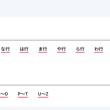
会員制度のご案内
JIPDECアーカイブス
インターンシップ情報
用語集
新卒向け採用情報
書籍紹介
な行
は行
ま行
や行
ら行
わ行
K～O
P～T
U～Z