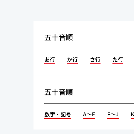
五十音順
あ行
か行
さ行
た行
五十音順
数字・記号
A～E
F～J