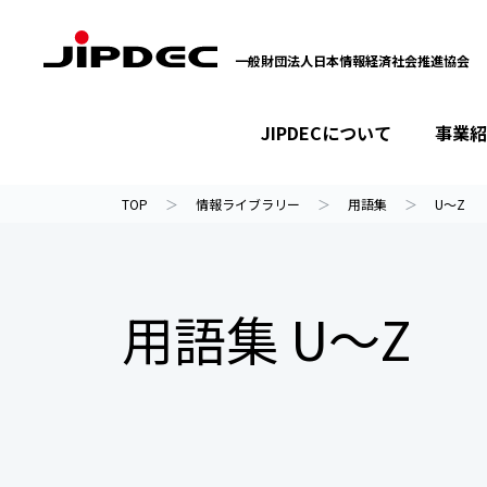
一般財団法人日本情報経済社会推進協会
JIPDECについて
事業紹
イベント・セミナー
プライバシーマーク
情報ライブラリー
JIPDECについて
事業紹介
ニュース
TOP
情報ライブラリー
用語集
U～Z
用語集 U～Z