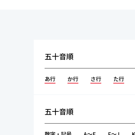
五十音順
あ行
か行
さ行
た行
五十音順
数字・記号
A～E
F～J