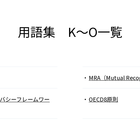
会員制度のご案内
JIPDECアーカイブス
インターンシップ情報
用語集
用語集 K～O一覧
新卒向け採用情報
書籍紹介
MRA（Mutual Recog
STプライバシーフレームワー
OECD8原則