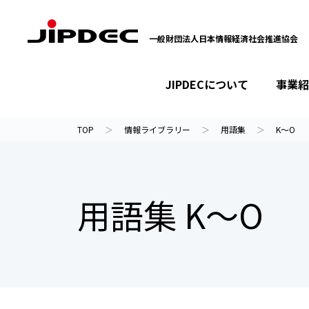
一般財団法人日本情報経済社会推進協会
JIPDECについて
事業紹
イベント・セミナー
プライバシーマーク
情報ライブラリー
JIPDECについて
事業紹介
ニュース
TOP
情報ライブラリー
用語集
K～O
用語集 K～O