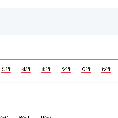
な行
は行
ま行
や行
ら行
わ行
K～O
P～T
U～Z