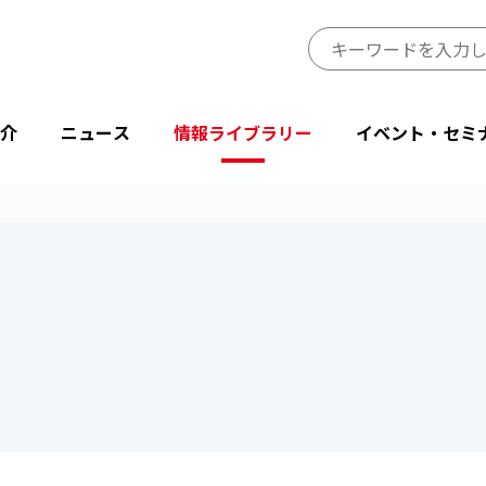
介
ニュース
情報ライブラリー
イベント・セミ
JIPDECのミッション・ビジョン
プレスリリース
JIPDECレポート
イベント
プライバシーマーク制度サイト
事業一覧
会長挨拶
ニューストピックス
IT-Report
登壇・出展
目的から探す
省庁・他団体より
情報マネジメントシステム関連文書
後援・協賛
協会情報
テーマから探す
設立50周年記念
JIPDECメールマガジン
「企業IT利活用動向調査」結果
プライバシーマーク25周年特別企画
情報配信サービス
デジタル社会における消費者意識調査