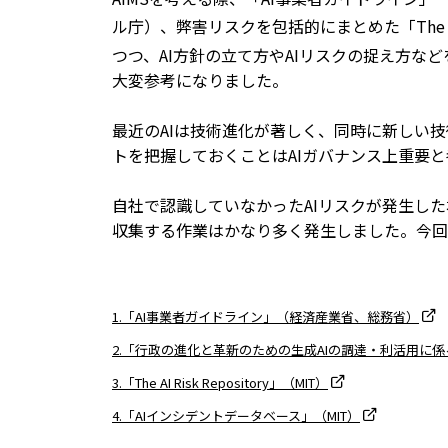
ル庁）、弊害リスクを包括的にまとめた「The AI Ri
つつ、AI方針の立て方やAIリスクの捉え方な
大変参考になりました。
最近のAIは技術進化が著しく、同時に新しい
トを把握しておくことはAIガバナンス上重要
自社で認識していなかったAIリスクが発生し
収集する作業はかなり多く発生しました。今回ご
1.「AI事業者ガイドライン」（経済産業省、総務省）
2.「行政の進化と革新のための生成AIの調達・利活用に
3.「The AI Risk Repository」（MIT）
4.「AIインシデントデータベース」（MIT）