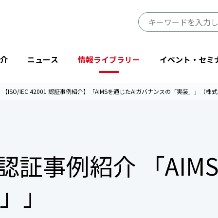
介
ニュース
情報ライブラリー
イベント・セミ
【ISO/IEC 42001 認証事例紹介】「AIMSを通じたAIガバナンスの「実装」」（
JIPDECのミッション・ビジョン
プレスリリース
JIPDECレポート
イベント
プライバシーマーク制度サイト
事業一覧
会長挨拶
ニューストピックス
IT-Report
登壇・出展
目的から探す
001 認証事例紹介 「A
省庁・他団体より
情報マネジメントシステム関連文書
後援・協賛
協会情報
テーマから探す
設立50周年記念
JIPDECメールマガジン
「企業IT利活用動向調査」結果
」」
プライバシーマーク25周年特別企画
情報配信サービス
デジタル社会における消費者意識調査