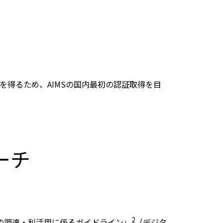
得るため、AIMSの国内最初の認証取得を目
ーチ
2
の調達・利活用に係るガイドライン」
（デジタ