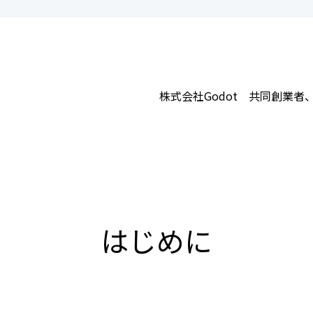
会員制度のご案内
JIPDECアーカイブス
インターンシップ情報
用語集
新卒向け採用情報
書籍紹介
株式会社Godot 共同創業者、CTO（
はじめに