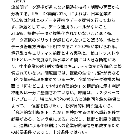
【要約】
企業間データ連携が進まない構造を技術・制度の両面から
分析する。IPA「DX動向2025」によれば、日本企業の
75.1%は他社とのデータ連携やデータ提供を行っておら
ず、課題としては、データ連携のルールがないこと
31.6%、提供データが標準化されていないこと30.4%、
データ連携のメリットが感じられないこと25.5%、他社の
データ管理方法等が不明であること20.2%が挙げられる。
境界型セキュリティを前提とする実務と、ゼロトラストや
TEEといった高度な対策水準との間には大きな断絶があ
り、中小企業の約7割で情報セキュリティ体制が組織的に整
備されていない。制度面では、複数の法令・指針が異なる
目的で情報管理を求めている一方、企業間データ連携の場
面で「何をどこまでやれば合理的か」を横断的に示す判断
枠組みは十分に整備されていない。結論は、リスクベース
ドアプローチ、特にALARPの考え方と追跡可能性の確保に
よって、「侵害を防げたか」を事後的に問う運用から、
「合理的な判断を下したか」を検証する運用へ重心を移す
必要がある、という点にある。ただし、技術と制度の補完
は、連携による価値創出への企業家的確信を形成するため
の必要条件であって、十分条件ではない。