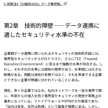
5. 前掲注4「DX動向2025」データ集参照。
第2章 技術的障壁——データ連携に
適したセキュリティ水準の不在
企業間データ連携に用いられるセキュリティの技術的手段には、
境界型セキュリティからゼロトラスト、さらにTEE（Trusted
Execution Environment）に至るまで複数の水準が存在する。し
かし、それぞれの水準には固有の限界があり、水準間には大きな
断絶がある。問題は技術の有無ではなく、それを実装できる企業
とできない企業が明確に分かれていることにある。
現在、多くの企業ではなお、社内ネットワークを一定の境界で囲
い、外部からの侵入を防ぐ境界型セキュリティの発想が実務上の
基本になっている。ファイアウォールやVPNがその典型であり、
「社内は安全、社外は危険」という論理が根底にある。しかし、