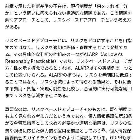
前章で示した判断基準の不在は、現行制度が「何をすれば十分
か」という問いに答えられない構造的な問題である。この問題を
解くアプローチとして、リスクベースドアプローチという考え方
がある。
リスクベースドアプローチとは、リスクをゼロにすることを目指
すのではなく、リスクを適切に評価・管理するという発想であ
る。その具体的な判断の枠組みの一つがALARP（As Low As
Reasonably Practicable）であり、リスクベースドアプローチが
方向性を示す概念であるとすれば、ALARPはその実装例の一つと
して位置づけられる。ALARPの核心は、リスクを無制限に低減す
ることではなく、リスク低減によって得られる効果と、それに要
する費用・負担・実現可能性を比較し、合理的に実行可能な範囲
までリスクを低減する点にある。
重要なのは、リスクベースドアプローチそのものは、既存制度に
も広く見られる考え方だという点である。個人情報保護法第23条
が安全管理措置として求める必要かつ適切な措置は、リスクの性
18
質や規模に応じた弾力的な運用を前提としており
、個人情報保
護委員会のガイドラインもそのように解説している。GDPRもま