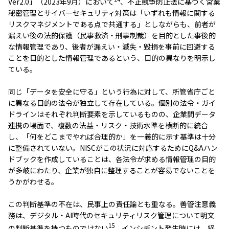
Ver2.0」（2023年9月）において
、不正競争防止法に基づく営業
秘密管理とサイバーセキュリティ対策は「いずれも情報に関する
リスクマネジメントである点で共通する」としながらも、前者が
漏えい後の法的保護（民事救済・刑事制裁）を目的とした事後的
な情報管理であり、後者が漏えい・滅失・毀損を事前に回避する
ことを目的とした情報管理であるという、目的の異なりを明示し
ている。
同じ「データを安全に守る」という行為に対して、所管省庁ごと
に異なる目的の法令が独立して存在している。個別の法令・ガイ
ドラインはそれぞれ判断要素を示しているものの、企業間データ
連携の場面で、複数の法益・リスク・技術水準を横断的に統合
し、「何をどこまでやれば合理的か」を一義的に示す基準は十分
に整備されていない。NISCがこの状況に対応するためにQ&Aハン
ドブックを作成していることは、各法令が求める情報管理の目的
が多岐にわたり、企業が独自に整理することが容易でないことを
うかがわせる。
この判断基準の不在は、民事上の責任論とも重なる。善管注意義
務は、デジタル・AI時代のセキュリティリスク管理について明文
15
の判断基準を持つものではない
。インシデント発生時には、経