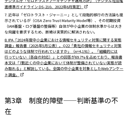
デジタル庁「ゼロトラストアーキテクチャ適用方針」（デジタル社会推
進標準ガイドライン DS-210、2022年6月策定）
7. 近年は「ゼロトラスト・ジャーニー」として段階的移行の方法論も提
示されているが（CISA Zero Trust Maturity Model等）、その初期投資
（IAM基盤・ログ基盤の整備等）自体が中小企業の体制水準からは大き
な飛躍を要求するため、断絶は実質的に解消されない。
8. IPA「2024年度中小企業における情報セキュリティ対策に関する実態
調査」報告書（2025年5月公表）。Q22「貴社の情報セキュリティ対策
はどのような体制で行われていますか」（n=4,191）。「組織的には
行っていない（各自の対応）」との回答が69.7%を占めており、報告書
本文は「7割近くの中小企業において体制が整備されていない実態が読
み取れる」と解説している。全国の中小企業を対象としたWebアンケー
ト調査。
第3章 制度的障壁——判断基準の不
在