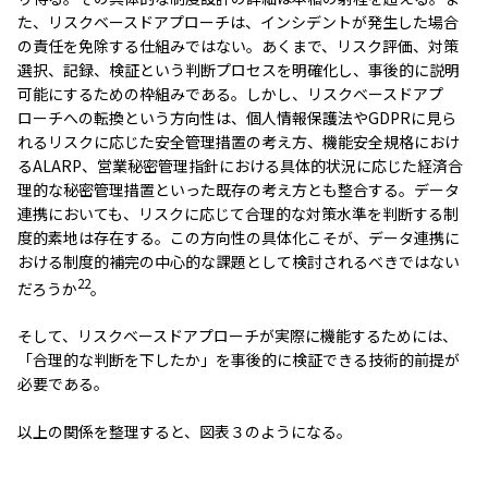
た、リスクベースドアプローチは、インシデントが発生した場合
の責任を免除する仕組みではない。あくまで、リスク評価、対策
選択、記録、検証という判断プロセスを明確化し、事後的に説明
可能にするための枠組みである。しかし、リスクベースドアプ
ローチへの転換という方向性は、個人情報保護法やGDPRに見ら
れるリスクに応じた安全管理措置の考え方、機能安全規格におけ
るALARP、営業秘密管理指針における具体的状況に応じた経済合
理的な秘密管理措置といった既存の考え方とも整合する。データ
連携においても、リスクに応じて合理的な対策水準を判断する制
度的素地は存在する。この方向性の具体化こそが、データ連携に
おける制度的補完の中心的な課題として検討されるべきではない
22
だろうか
。
そして、リスクベースドアプローチが実際に機能するためには、
「合理的な判断を下したか」を事後的に検証できる技術的前提が
必要である。
以上の関係を整理すると、図表３のようになる。