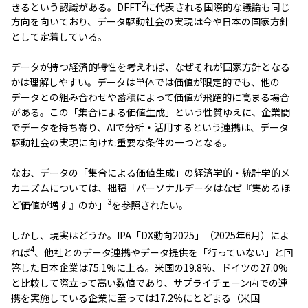
2
きるという認識がある。DFFT
に代表される国際的な議論も同じ
方向を向いており、データ駆動社会の実現は今や日本の国家方針
として定着している。
データが持つ経済的特性を考えれば、なぜそれが国家方針となる
かは理解しやすい。データは単体では価値が限定的でも、他の
データとの組み合わせや蓄積によって価値が飛躍的に高まる場合
がある。この「集合による価値生成」という性質ゆえに、企業間
でデータを持ち寄り、AIで分析・活用するという連携は、データ
駆動社会の実現に向けた重要な条件の一つとなる。
なお、データの「集合による価値生成」の経済学的・統計学的メ
カニズムについては、拙稿「パーソナルデータはなぜ『集めるほ
3
ど価値が増す』のか」
を参照されたい。
しかし、現実はどうか。IPA「DX動向2025」（2025年6月）によ
4
れば
、他社とのデータ連携やデータ提供を「行っていない」と回
答した日本企業は75.1%に上る。米国の19.8%、ドイツの27.0%
と比較して際立って高い数値であり、サプライチェーン内での連
携を実施している企業に至っては17.2%にとどまる（米国