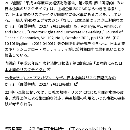
21. 内閣府「平成20年度年次経済財政報告」第2章第1節「国際的にみた
日本企業のリスクテイク」は、上場企業のROAのばらつきを指標とし
て、日本企業のリスクテイクが国際的に低水準にあることを示してい
る。一橋大学HQウェブマガジン「なぜ、日本企業はリスク回避的なの
か？」（野間幹晴、2021年7月1日掲載）も、Acharya, V.V., Amihud, Y.
and Litov, L., "Creditor Rights and Corporate Risk-Taking," Journal of
Financial Economics, Vol.102, No.1, October 2011, pp.150-166（DOI:
10.1016/j.jfineco.2011.04.001）等の国際比較研究を引きつつ、日本企業
のキャッシュフロー・ボラティリティが比較対象国中で最も低いことを
報告している。
内閣府「平成20年度年次経済財政報告」第2章第1節「国際的にみた日
本企業のリスクテイク」
一橋大学HQウェブマガジン「なぜ、日本企業はリスク回避的なの
か？」（野間幹晴、2021年7月1日掲載）
22. 中小企業においては、自社の規模・リスクに応じた合理的水準の設
定、業界団体による集団的な対応、共通基盤の利用といった複数の選択
肢が考えられる。
第5章 追跡可能性（Traceability）