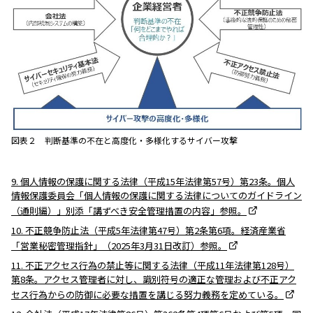
図表２ 判断基準の不在と高度化・多様化するサイバー攻撃
9. 個人情報の保護に関する法律（平成15年法律第57号）第23条。個人
情報保護委員会「個人情報の保護に関する法律についてのガイドライン
（通則編）」別添「講ずべき安全管理措置の内容」参照。
10. 不正競争防止法（平成5年法律第47号）第2条第6項。経済産業省
「営業秘密管理指針」（2025年3月31日改訂）参照。
11. 不正アクセス行為の禁止等に関する法律（平成11年法律第128号）
第8条。アクセス管理者に対し、識別符号の適正な管理および不正アク
セス行為からの防御に必要な措置を講じる努力義務を定めている。