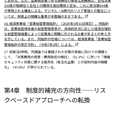
と定める。なお、企業経営者である取締役の善管注意義務は、会社法第
330条が取締役と会社との関係を委任関係と定め、これに民法第644条
が準用される構造による。デジタル・AI時代のリスク管理との整合につ
いては、制度上の明確な基準が未整備のままである。
16. 経済産業省「営業秘密管理指針」（2025年3月31日改訂）。同指針
は、営業秘密保有者の秘密管理意思が、具体的状況に応じた経済合理的
な秘密管理措置によって従業員に明確に示される必要があるとの考え方
を示している。また、同指針の性格については、経済産業省「営業秘密
管理指針の改訂方針」（令和7年2月）による。
17. 前掲注8参照。同調査では要請された対策の実施に向けての課題と
して、「対策費用の用意・費用負担の検討」（51.3%）に次いで「情報
セキュリティ対策に関する販売先（発注元企業）との契約内容の明確
化」（47.0%）が挙げられている。
第4章 制度的補完の方向性——リス
クベースドアプローチへの転換