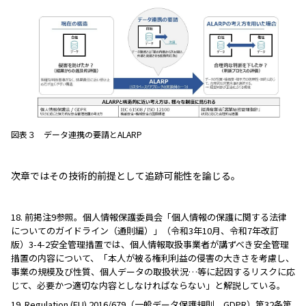
図表３ データ連携の要請とALARP
次章ではその技術的前提として追跡可能性を論じる。
18. 前掲注9参照。個人情報保護委員会「個人情報の保護に関する法律
についてのガイドライン（通則編）」（令和3年10月、令和7年改訂
版）3-4-2安全管理措置では、個人情報取扱事業者が講ずべき安全管理
措置の内容について、「本人が被る権利利益の侵害の大きさを考慮し、
事業の規模及び性質、個人データの取扱状況…等に起因するリスクに応
じて、必要かつ適切な内容としなければならない」と解説している。
19. Regulation (EU) 2016/679（一般データ保護規則、GDPR）第32条第