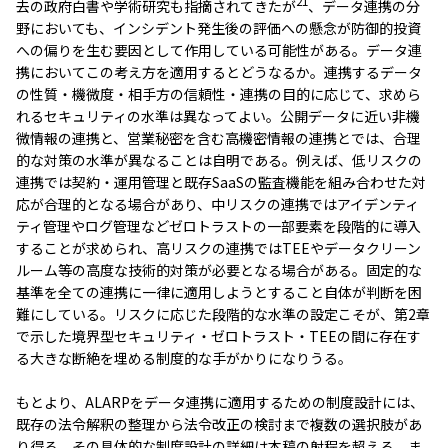
21
去の政府白書や学術研究も指摘されてきたが
、データ連携の分
野においても、インシデント発生後の評価への懸念が防御的投資
への偏りを生む要因として作用している可能性がある。データ連
携においてこの考え方を適用するとどうなるか。連携するデータ
の性質・機微度・相手方の信頼性・連携の目的に応じて、求めら
れるセキュリティの水準は異なってよい。公開データに近い非機
微情報の連携と、営業秘密を含む高機密情報の連携とでは、合理
的な対策の水準が異なることは自明である。例えば、低リスクの
連携では契約・運用管理と既存SaaSの監査機能を組み合わせた対
応が合理的となる場合があり、中リスクの連携ではアイデンティ
ティ管理やログ管理などゼロトラストの一部要素を段階的に導入
することが求められ、高リスクの連携ではTEEやデータクリーン
ルーム等の高度な技術的対策が必要となる場合がある。固定的な
基準を全ての連携に一律に適用しようとすること自体が判断を困
難にしている。リスクに応じた段階的な水準の設定こそが、第2章
で示した境界型セキュリティ・ゼロトラスト・TEEの間に存在す
る大きな断絶を埋める制度的な手がかりになりうる。
もとより、ALARPをデータ連携に適用するための制度設計には、
既存の法令解釈の整理から法令改正の検討まで複数の選択肢があ
り得る。その具体的な制度設計の詳細は本稿の射程を超える。ま