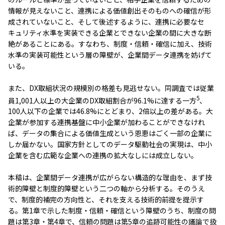
情報が見えないこと、連携による価値創出そのものへの確信が形
成されていないこと、そして後述するように、連携に必要なセ
キュリティ水準を実装できる企業とできない企業の間に大きな断
絶があることにある。すなわち、制度・信頼・確信に加え、技術
水準の実装可能性という層の障壁が、企業間データ連携を妨げて
いる。
また、DX取組状況の規模別の格差も見逃せない。同調査では従業
5
員1,001人以上の大企業のDX取組割合が96.1%に達する一方
、
100人以下の企業では46.8%にとどまり、2倍以上の差がある。大
企業が参加する連携基盤に中小企業が加わることができなけれ
ば、データの集合による価値生成という恩恵はごく一部の企業に
しか届かない。国家方針としてのデータ駆動社会の実現は、中小
企業を含む広範な企業への連携の拡大なしには成立しない。
本稿は、企業間データ連携が広がらない構造的な理由を、まず技
術的障壁と制度的障壁という二つの軸から分析する。そのうえ
で、制度的補完の方向性と、それを支える技術的前提を提示す
る。第1章で示した制度・信頼・確信という障壁のうち、制度の問
題は第3章・第4章で、信頼の問題は第5章の追跡可能性の議論で扱