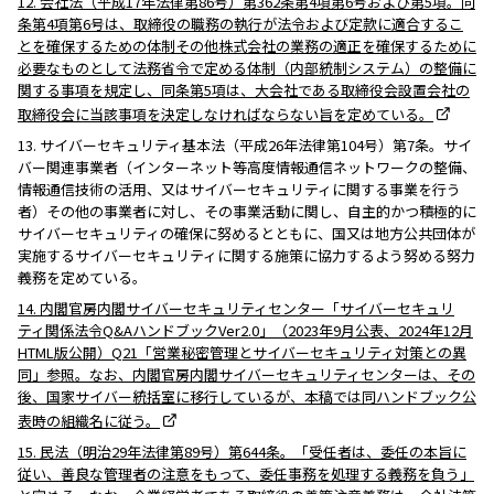
12. 会社法（平成17年法律第86号）第362条第4項第6号および第5項。同
条第4項第6号は、取締役の職務の執行が法令および定款に適合するこ
とを確保するための体制その他株式会社の業務の適正を確保するために
必要なものとして法務省令で定める体制（内部統制システム）の整備に
関する事項を規定し、同条第5項は、大会社である取締役会設置会社の
取締役会に当該事項を決定しなければならない旨を定めている。
13. サイバーセキュリティ基本法（平成26年法律第104号）第7条。サイ
バー関連事業者（インターネット等高度情報通信ネットワークの整備、
情報通信技術の活用、又はサイバーセキュリティに関する事業を行う
者）その他の事業者に対し、その事業活動に関し、自主的かつ積極的に
サイバーセキュリティの確保に努めるとともに、国又は地方公共団体が
実施するサイバーセキュリティに関する施策に協力するよう努める努力
義務を定めている。
14. 内閣官房内閣サイバーセキュリティセンター「サイバーセキュリ
ティ関係法令Q&AハンドブックVer2.0」（2023年9月公表、2024年12月
HTML版公開）Q21「営業秘密管理とサイバーセキュリティ対策との異
同」参照。なお、内閣官房内閣サイバーセキュリティセンターは、その
後、国家サイバー統括室に移行しているが、本稿では同ハンドブック公
表時の組織名に従う。
15. 民法（明治29年法律第89号）第644条。「受任者は、委任の本旨に
従い、善良な管理者の注意をもって、委任事務を処理する義務を負う」