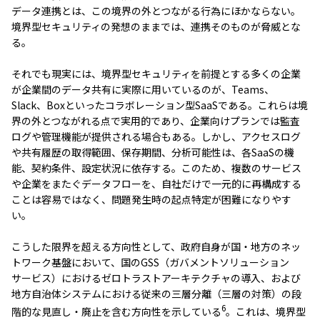
データ連携とは、この境界の外とつながる行為にほかならない。
境界型セキュリティの発想のままでは、連携そのものが脅威とな
る。
それでも現実には、境界型セキュリティを前提とする多くの企業
が企業間のデータ共有に実際に用いているのが、Teams、
Slack、Boxといったコラボレーション型SaaSである。これらは境
界の外とつながれる点で実用的であり、企業向けプランでは監査
ログや管理機能が提供される場合もある。しかし、アクセスログ
や共有履歴の取得範囲、保存期間、分析可能性は、各SaaSの機
能、契約条件、設定状況に依存する。このため、複数のサービス
や企業をまたぐデータフローを、自社だけで一元的に再構成する
ことは容易ではなく、問題発生時の起点特定が困難になりやす
い。
こうした限界を超える方向性として、政府自身が国・地方のネッ
トワーク基盤において、国のGSS（ガバメントソリューション
サービス）におけるゼロトラストアーキテクチャの導入、および
地方自治体システムにおける従来の三層分離（三層の対策）の段
6
階的な見直し・廃止を含む方向性を示している
。これは、境界型