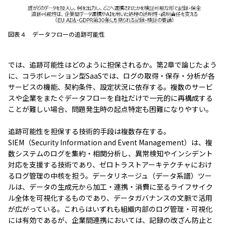
図表４ データフローの追跡可能性
では、追跡可能性はどのように担保されるか。第2章で論じたよう
に、コラボレーション型SaaSでは、ログの取得・保存・分析が各
サービスの機能、契約条件、設定状況に依存する。複数のサービ
スや企業をまたぐデータフローを自社だけで一元的に再構成する
ことが難しい場合、問題発生時の起点特定も困難になりやすい。
追跡可能性を担保する技術的手段は複数存在する。
SIEM（Security Information and Event Management）は、複
数システムのログを集約・相関分析し、異常検知やインシデント
対応を支援する技術であり、ゼロトラストアーキテクチャにおけ
るログ管理の中核を担う。データリネージュ（データ系譜）ツー
ルは、データの生成元から加工・連携・消費に至るライフサイク
ル全体を可視化するものであり、データガバナンスの文脈で活用
が広がっている。これらはいずれも組織内部のログ管理・可視化
には有効であるが、企業間連携においては、記録の改ざん防止と