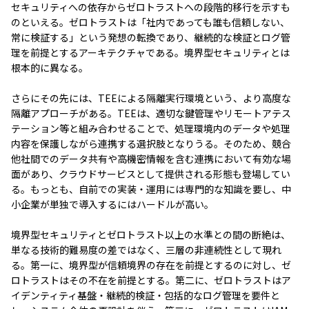
セキュリティへの依存からゼロトラストへの段階的移行を示すも
のといえる。ゼロトラストは「社内であっても誰も信頼しない、
常に検証する」という発想の転換であり、継続的な検証とログ管
理を前提とするアーキテクチャである。境界型セキュリティとは
根本的に異なる。
さらにその先には、TEEによる隔離実行環境という、より高度な
隔離アプローチがある。TEEは、適切な鍵管理やリモートアテス
テーション等と組み合わせることで、処理環境内のデータや処理
内容を保護しながら連携する選択肢となりうる。そのため、競合
他社間でのデータ共有や高機密情報を含む連携において有効な場
面があり、クラウドサービスとして提供される形態も登場してい
る。もっとも、自前での実装・運用には専門的な知識を要し、中
小企業が単独で導入するにはハードルが高い。
境界型セキュリティとゼロトラスト以上の水準との間の断絶は、
単なる技術的難易度の差ではなく、三層の非連続性として現れ
る。第一に、境界型が信頼境界の存在を前提とするのに対し、ゼ
ロトラストはその不在を前提とする。第二に、ゼロトラストはア
イデンティティ基盤・継続的検証・包括的なログ管理を要件と