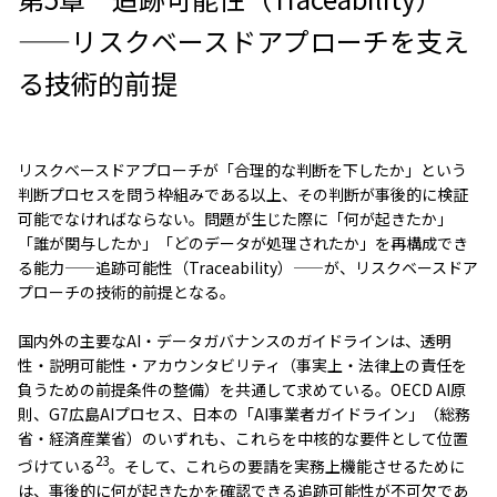
——リスクベースドアプローチを支え
る技術的前提
リスクベースドアプローチが「合理的な判断を下したか」という
判断プロセスを問う枠組みである以上、その判断が事後的に検証
可能でなければならない。問題が生じた際に「何が起きたか」
「誰が関与したか」「どのデータが処理されたか」を再構成でき
る能力——追跡可能性（Traceability）——が、リスクベースドア
プローチの技術的前提となる。
国内外の主要なAI・データガバナンスのガイドラインは、透明
性・説明可能性・アカウンタビリティ（事実上・法律上の責任を
負うための前提条件の整備）を共通して求めている。OECD AI原
則、G7広島AIプロセス、日本の「AI事業者ガイドライン」（総務
省・経済産業省）のいずれも、これらを中核的な要件として位置
23
づけている
。そして、これらの要請を実務上機能させるために
は、事後的に何が起きたかを確認できる追跡可能性が不可欠であ