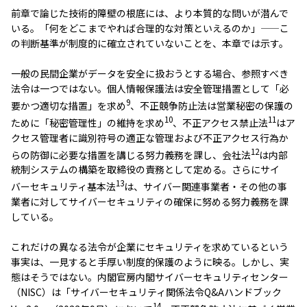
前章で論じた技術的障壁の根底には、より本質的な問いが潜んで
いる。「何をどこまでやれば合理的な対策といえるのか」——こ
の判断基準が制度的に確立されていないことを、本章では示す。
一般の民間企業がデータを安全に扱おうとする場合、参照すべき
法令は一つではない。個人情報保護法は安全管理措置として「必
9
要かつ適切な措置」を求め
、不正競争防止法は営業秘密の保護の
10
11
ために「秘密管理性」の維持を求め
、不正アクセス禁止法
はア
クセス管理者に識別符号の適正な管理および不正アクセス行為か
12
らの防御に必要な措置を講じる努力義務を課し、会社法
は内部
統制システムの構築を取締役の責務として定める。さらにサイ
13
バーセキュリティ基本法
は、サイバー関連事業者・その他の事
業者に対してサイバーセキュリティの確保に努める努力義務を課
している。
これだけの異なる法令が企業にセキュリティを求めているという
事実は、一見すると手厚い制度的保護のように映る。しかし、実
態はそうではない。内閣官房内閣サイバーセキュリティセンター
（NISC）は「サイバーセキュリティ関係法令Q&Aハンドブック
14