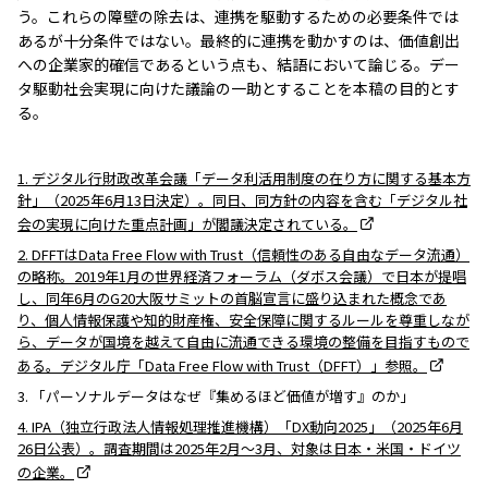
う。これらの障壁の除去は、連携を駆動するための必要条件では
あるが十分条件ではない。最終的に連携を動かすのは、価値創出
への企業家的確信であるという点も、結語において論じる。デー
タ駆動社会実現に向けた議論の一助とすることを本稿の目的とす
る。
1. デジタル行財政改革会議「データ利活用制度の在り方に関する基本方
針」（2025年6月13日決定）。同日、同方針の内容を含む「デジタル社
会の実現に向けた重点計画」が閣議決定されている。
2. DFFTはData Free Flow with Trust（信頼性のある自由なデータ流通）
の略称。2019年1月の世界経済フォーラム（ダボス会議）で日本が提唱
し、同年6月のG20大阪サミットの首脳宣言に盛り込まれた概念であ
り、個人情報保護や知的財産権、安全保障に関するルールを尊重しなが
ら、データが国境を越えて自由に流通できる環境の整備を目指すもので
ある。デジタル庁「Data Free Flow with Trust（DFFT）」参照。
3. 「パーソナルデータはなぜ『集めるほど価値が増す』のか」
4. IPA（独立行政法人情報処理推進機構）「DX動向2025」（2025年6月
26日公表）。調査期間は2025年2月〜3月、対象は日本・米国・ドイツ
の企業。