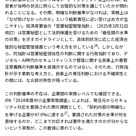
営者が当時の状況に照らして合理的な対策を講じていたかが問わ
れることになる。その際、明確な判断基準がなければ、実務上は
「なぜ防げなかったのか」という結果責任に近い受け止め方が生
じやすい。経済産業省の「営業秘密管理指針」（2025年3月31日
改訂）は営業秘密として法的保護を受けるための「最低限の水準
の対策」を示すガイドラインとして、具体的状況に応じた経済合
16
理的な秘密管理措置という考え方を示している
。しかしなが
ら、同指針は営業秘密該当性の判断に関する行政指針であり、デ
ジタル・AI時代のセキュリティリスク管理に関する民事上の善管
注意義務の判断基準を直接示すものではない。そのため、行政指
針が示す柔軟な考え方と、民事上の責任判断における不確実性と
の間には、なお非対称性が残っている。
この判断基準の不在は、企業間の実務レベルでも確認できる。
IPA「2024年度中小企業実態調査」によれば、発注元からセキュ
リティ対応を要請された際の課題として、「契約内容の明確化」
17
を挙げる企業が47.0%に達する
。要請された対策の水準が何を
意味するのか、どこまで対応すれば要件を満たすのかが分からな
いという実態が、この数値に表れている。