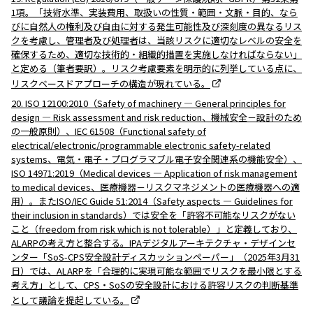
1項。「技術水準、実装費用、取扱いの性質・範囲・文脈・目的、なら
びに自然人の権利及び自由に対する発生可能性及び深刻度の異なるリス
クを考慮し、管理者及び処理者は、当該リスクに適切なレベルの安全を
確保するため、適切な技術的・組織的措置を実施しなければならない」
と定める（筆者要訳）。リスク考慮要素を明示的に列挙している点に、
リスクベースドアプローチの構造が現れている。
20. ISO 12100:2010（Safety of machinery — General principles for
design — Risk assessment and risk reduction、機械安全－設計のため
の一般原則）、IEC 61508（Functional safety of
electrical/electronic/programmable electronic safety-related
systems、電気・電子・プログラマブル電子安全関連系の機能安全）、
ISO 14971:2019（Medical devices — Application of risk management
to medical devices、医療機器－リスクマネジメントの医療機器への適
用）。またISO/IEC Guide 51:2014（Safety aspects — Guidelines for
their inclusion in standards）では安全を「許容不可能なリスクがない
こと（freedom from risk which is not tolerable）」と定義しており、
ALARPの考え方と整合する。IPAデジタルアーキテクチャ・デザインセ
ンター「SoS-CPS安全設計ディスカッションペーパー」（2025年3月31
日）では、ALARPを「合理的に実現可能な範囲でリスクを最小限とする
考え方」として、CPS・SoSの安全設計における許容リスクの判断基準
として議論を提起している。