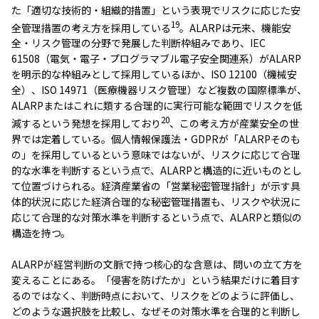
た「適切な技術的・組織的措置」という表現でリスクに応じた安
19
全管理措置の考え方を採用している
。ALARPは元来、機能安
全・リスク管理の分野で発展した判断枠組みであり、IEC
61508（電気・電子・プログラマブル電子安全関連系）がALARP
を明示的な枠組みとして採用しているほか、ISO 12100（機械安
全）、ISO 14971（医療機器リスク管理）など複数の国際標準が、
ALARPまたはこれに類する合理的に実行可能な範囲でリスクを低
20
減するという発想を採用しており
、この考え方が産業安全の世
界では定着している。個人情報保護法・GDPRが「ALARPそのも
の」を採用しているという意味ではないが、リスクに応じて合理
的な水準を判断するという点で、ALARPと構造的に近いものとし
て位置づけられる。経済産業省の「営業秘密管理指針」が示す具
体的状況に応じた経済合理的な秘密管理措置も、リスクや状況に
応じて合理的な対策水準を判断するという点で、ALARPと類似の
構造を持つ。
ALARPが経営判断の文脈で持つ核心的な含意は、問いの立て方を
変えることにある。「侵害を防げたか」という結果だけに着目す
るのではなく、判断時点において、リスクをどのように評価し、
どのような選択肢を比較し、なぜその対策水準を合理的と判断し