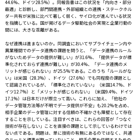
44.6%、ドイツ28.5%）。同報告書はこの状況を「内向き・部分
最適」と診断し、部門間連携・外部組織との連携・ステークホル
ダー共有が米独に比べて著しく弱く、サイロ化が進んでいる状況
を指摘している。国が掲げるデータ駆動社会の実現と企業行動の
間には、大きな乖離がある。
なぜ連携は進まないのか。同調査においてサプライチェーン内や
異業種間でのデータ連携の課題を問うと、「データ連携のルール
がないためデータの提供が難しい」が31.6%、「提供データが標
準化されておらず連携が難しい」が30.4%、「データ連携のメ
リットが感じられない」が25.5%である。このうち「ルールがな
い」は米国（28.3%）、ドイツ（27.6%）でも同程度の課題とし
て認識されているが、「標準化されていない」（米国14.7%、ド
イツ12.7%）と「メリットが感じられない」（米国9.4%、ドイツ
17.1%）は日本だけが際立って高い。これらに加え、「他社の
データ管理方法等が不明でデータ提供が不安」も20.2%を占め、
相手企業のデータ管理に対する信頼の不確かさも障壁として存在
することを示している。注目すべきは、これらの回答が「つなぐ
技術が存在しない」ことを直接の課題として示しているわけでは
ない点である。問題は、単に技術の有無にあるのではなく、共通
のルールと標準が整っていないこと、相手企業を信頼するための