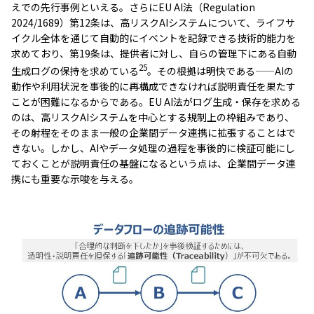
えでの先行事例といえる。さらにEU AI法（Regulation
2024/1689）第12条は、高リスクAIシステムについて、ライフサ
イクル全体を通じて自動的にイベントを記録できる技術的能力を
求めており、第19条は、提供者に対し、自らの管理下にある自動
25
生成ログの保持を求めている
。その根拠は明快である——AIの
動作や利用状況を事後的に再構成できなければ説明責任を果たす
ことが困難になるからである。EU AI法がログ生成・保存を求める
のは、高リスクAIシステムを中心とする規制上の枠組みであり、
その射程をそのまま一般の企業間データ連携に拡張することはで
きない。しかし、AIやデータ処理の過程を事後的に検証可能にし
ておくことが説明責任の基盤になるという点は、企業間データ連
携にも重要な示唆を与える。