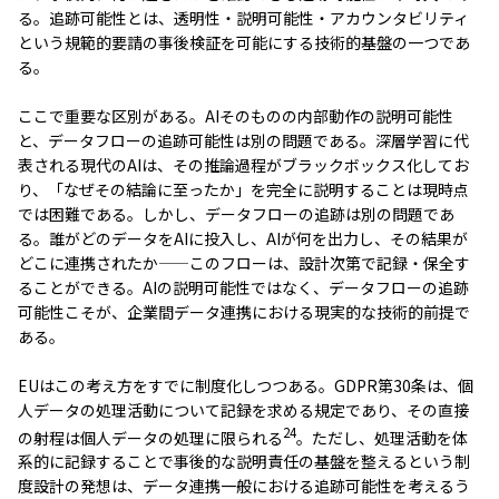
る。追跡可能性とは、透明性・説明可能性・アカウンタビリティ
という規範的要請の事後検証を可能にする技術的基盤の一つであ
る。
ここで重要な区別がある。AIそのものの内部動作の説明可能性
と、データフローの追跡可能性は別の問題である。深層学習に代
表される現代のAIは、その推論過程がブラックボックス化してお
り、「なぜその結論に至ったか」を完全に説明することは現時点
では困難である。しかし、データフローの追跡は別の問題であ
る。誰がどのデータをAIに投入し、AIが何を出力し、その結果が
どこに連携されたか——このフローは、設計次第で記録・保全す
ることができる。AIの説明可能性ではなく、データフローの追跡
可能性こそが、企業間データ連携における現実的な技術的前提で
ある。
EUはこの考え方をすでに制度化しつつある。GDPR第30条は、個
人データの処理活動について記録を求める規定であり、その直接
24
の射程は個人データの処理に限られる
。ただし、処理活動を体
系的に記録することで事後的な説明責任の基盤を整えるという制
度設計の発想は、データ連携一般における追跡可能性を考えるう